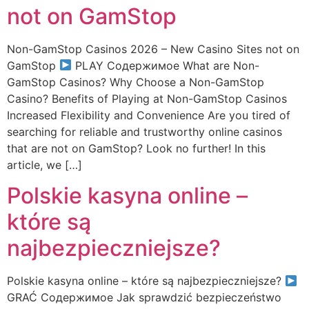
not on GamStop
Non-GamStop Casinos 2026 – New Casino Sites not on
GamStop
PLAY Содержимое What are Non-
GamStop Casinos? Why Choose a Non-GamStop
Casino? Benefits of Playing at Non-GamStop Casinos
Increased Flexibility and Convenience Are you tired of
searching for reliable and trustworthy online casinos
that are not on GamStop? Look no further! In this
article, we […]
Polskie kasyna online –
które są
najbezpieczniejsze?
Polskie kasyna online – które są najbezpieczniejsze?
GRAĆ Содержимое Jak sprawdzić bezpieczeństwo