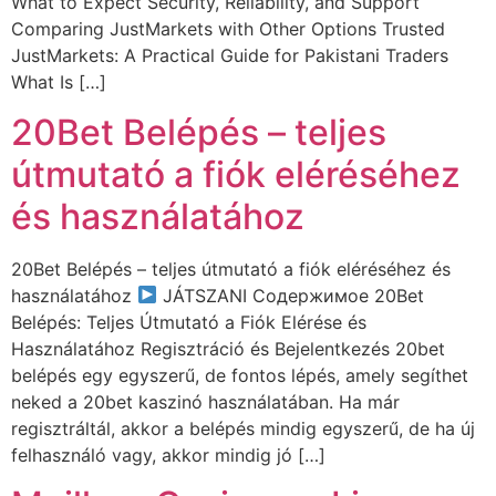
What to Expect Security, Reliability, and Support
Comparing JustMarkets with Other Options Trusted
JustMarkets: A Practical Guide for Pakistani Traders
What Is […]
20Bet Belépés – teljes
útmutató a fiók eléréséhez
és használatához
20Bet Belépés – teljes útmutató a fiók eléréséhez és
használatához
JÁTSZANI Содержимое 20Bet
Belépés: Teljes Útmutató a Fiók Elérése és
Használatához Regisztráció és Bejelentkezés 20bet
belépés egy egyszerű, de fontos lépés, amely segíthet
neked a 20bet kaszinó használatában. Ha már
regisztráltál, akkor a belépés mindig egyszerű, de ha új
felhasználó vagy, akkor mindig jó […]