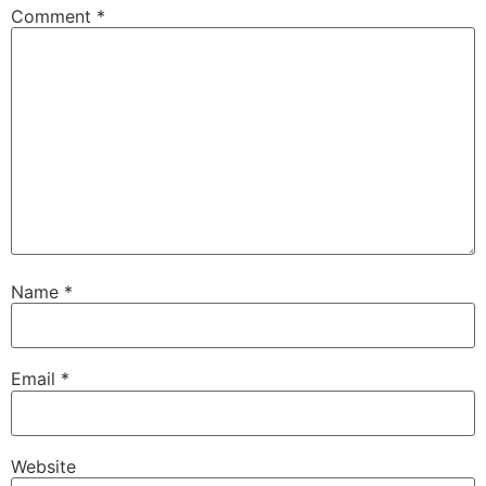
Comment
*
Name
*
Email
*
Website