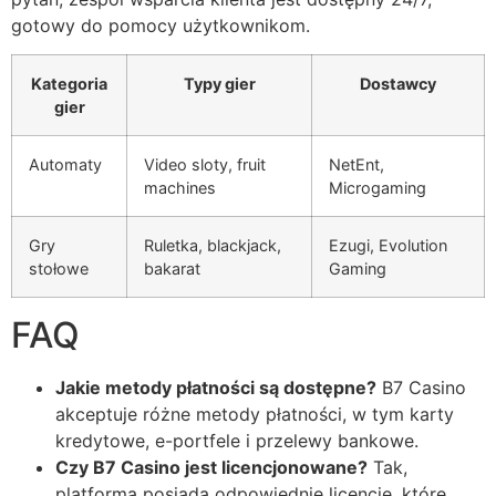
gotowy do pomocy użytkownikom.
Kategoria
Typy gier
Dostawcy
gier
Automaty
Video sloty, fruit
NetEnt,
machines
Microgaming
Gry
Ruletka, blackjack,
Ezugi, Evolution
stołowe
bakarat
Gaming
FAQ
Jakie metody płatności są dostępne?
B7 Casino
akceptuje różne metody płatności, w tym karty
kredytowe, e-portfele i przelewy bankowe.
Czy B7 Casino jest licencjonowane?
Tak,
platforma posiada odpowiednie licencje, które