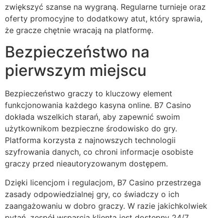
zwiększyć szanse na wygraną. Regularne turnieje oraz
oferty promocyjne to dodatkowy atut, który sprawia,
że gracze chętnie wracają na platformę.
Bezpieczeństwo na
pierwszym miejscu
Bezpieczeństwo graczy to kluczowy element
funkcjonowania każdego kasyna online. B7 Casino
dokłada wszelkich starań, aby zapewnić swoim
użytkownikom bezpieczne środowisko do gry.
Platforma korzysta z najnowszych technologii
szyfrowania danych, co chroni informacje osobiste
graczy przed nieautoryzowanym dostępem.
Dzięki licencjom i regulacjom, B7 Casino przestrzega
zasady odpowiedzialnej gry, co świadczy o ich
zaangażowaniu w dobro graczy. W razie jakichkolwiek
pytań, zespół wsparcia klienta jest dostępny 24/7,