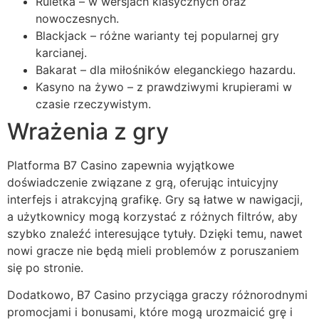
Ruletka – w wersjach klasycznych oraz
nowoczesnych.
Blackjack – różne warianty tej popularnej gry
karcianej.
Bakarat – dla miłośników eleganckiego hazardu.
Kasyno na żywo – z prawdziwymi krupierami w
czasie rzeczywistym.
Wrażenia z gry
Platforma B7 Casino zapewnia wyjątkowe
doświadczenie związane z grą, oferując intuicyjny
interfejs i atrakcyjną grafikę. Gry są łatwe w nawigacji,
a użytkownicy mogą korzystać z różnych filtrów, aby
szybko znaleźć interesujące tytuły. Dzięki temu, nawet
nowi gracze nie będą mieli problemów z poruszaniem
się po stronie.
Dodatkowo, B7 Casino przyciąga graczy różnorodnymi
promocjami i bonusami, które mogą urozmaicić grę i