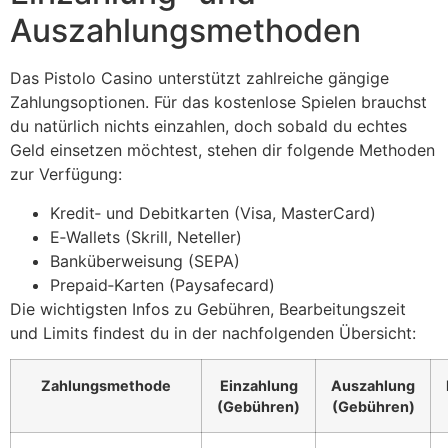
Auszahlungsmethoden
Das Pistolo Casino unterstützt zahlreiche gängige
Zahlungsoptionen. Für das kostenlose Spielen brauchst
du natürlich nichts einzahlen, doch sobald du echtes
Geld einsetzen möchtest, stehen dir folgende Methoden
zur Verfügung:
Kredit‑ und Debitkarten (Visa, MasterCard)
E‑Wallets (Skrill, Neteller)
Banküberweisung (SEPA)
Prepaid‑Karten (Paysafecard)
Die wichtigsten Infos zu Gebühren, Bearbeitungszeit
und Limits findest du in der nachfolgenden Übersicht:
Zahlungsmethode
Einzahlung
Auszahlung
(Gebühren)
(Gebühren)