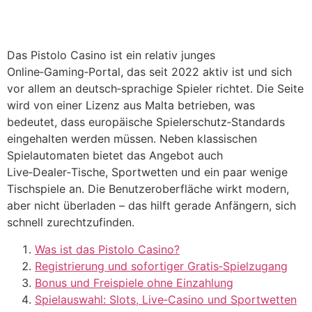
Das Pistolo Casino ist ein relativ junges
Online‑Gaming‑Portal, das seit 2022 aktiv ist und sich
vor allem an deutsch‑sprachige Spieler richtet. Die Seite
wird von einer Lizenz aus Malta betrieben, was
bedeutet, dass europäische Spielerschutz‑Standards
eingehalten werden müssen. Neben klassischen
Spielautomaten bietet das Angebot auch
Live‑Dealer‑Tische, Sportwetten und ein paar wenige
Tischspiele an. Die Benutzeroberfläche wirkt modern,
aber nicht überladen – das hilft gerade Anfängern, sich
schnell zurechtzufinden.
Was ist das Pistolo Casino?
Registrierung und sofortiger Gratis‑Spielzugang
Bonus und Freispiele ohne Einzahlung
Spielauswahl: Slots, Live‑Casino und Sportwetten