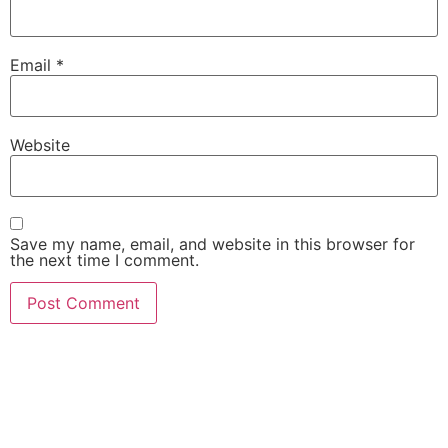
Email
*
Website
Save my name, email, and website in this browser for
the next time I comment.