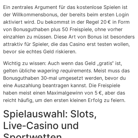
Ein zentrales Argument für das kostenlose Spielen ist
der Willkommensbonus, der bereits beim ersten Login
aktiviert wird. Du bekommst in der Regel 20 € in Form
von Bonusguthaben plus 50 Freispiele, ohne vorher
einzahlen zu müssen. Diese Art von Bonus ist besonders
attraktiv für Spieler, die das Casino erst testen wollen,
bevor sie echtes Geld riskieren.
Wichtig zu wissen: Auch wenn das Geld „gratis“ ist,
gelten übliche
wagering requirements
. Meist muss das
Bonusguthaben 30‑mal umgesetzt werden, bevor du
eine Auszahlung beantragen kannst. Die Freispiele
haben meist einen Maximalgewinn von 5 €, aber das
reicht häufig, um den ersten kleinen Erfolg zu feiern.
Spielauswahl: Slots,
Live‑Casino und
Sportwetten