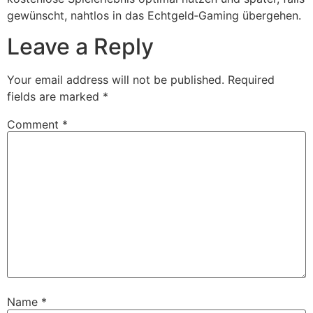
gewünscht, nahtlos in das Echtgeld‑Gaming übergehen.
Leave a Reply
Your email address will not be published.
Required
fields are marked
*
Comment
*
Name
*