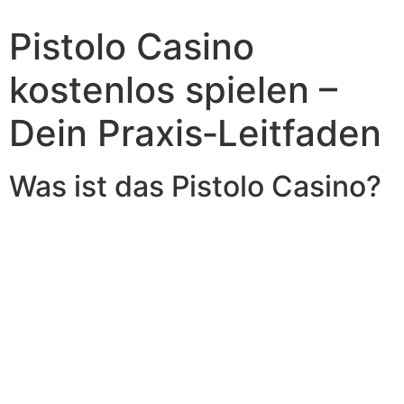
Pistolo Casino
kostenlos spielen –
Dein Praxis‑Leitfaden
Was ist das Pistolo Casino?